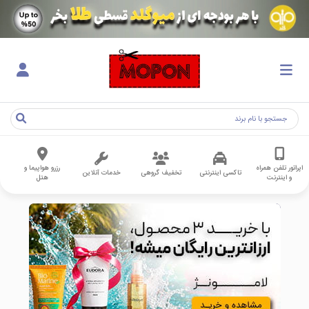
اپراتور تلفن همراه
رزرو هواپیما و
تاکسی اینترنتی
تخفیف گروهی
خدمات آنلاین
و اینترنت
هتل