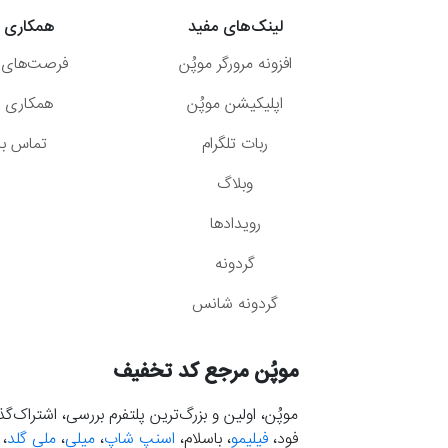
لینک‌های مفید
همکاری ب
افزونه مرورگر موپُن
فرصت‌های 
اپلیکیشن موپُن
همکاری با
ربات تلگرام
تماس با 
وبلاگ
رویدادها
گردونه
گردونه شانس
موپُن مرجع کد تخفیف
موپُن، اولین و بزرگ‌ترین پلتفرم بررسی، اشتراک‌
فود،
فیلیمو
، باسلام،
اسنپ شاپ
،
میلی
،
ملی گلد
،