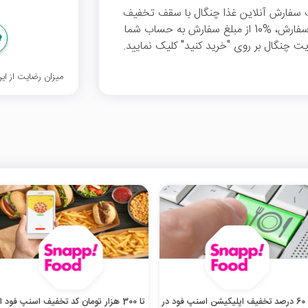
 کد تخفیف می‌توانید از %45 تخفیف سفارش آنلاین غذا چنگال با سقف تخفیف
4500 تومان بهره‌‌مند شوید. همچنین بعد از ثبت سفارش، %10 از مبلغ سفارش به حساب شما
یت چنگال بر روی "خرید کنید" کلیک نمایید.
میزان رضایت از ا
تا 60 درصد تخفیف اپلیکیشن اسنپ فود در
تا 300 هزار تومان کد تخفیف اسنپ فود از