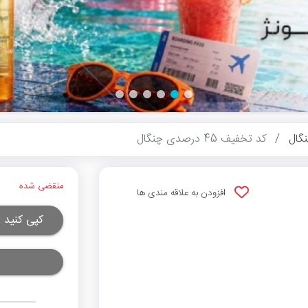
گال
کد تخفیف 45 درصدی چنگال
منقضی شده
افزودن به علاقه مندی ها
کپی کنید