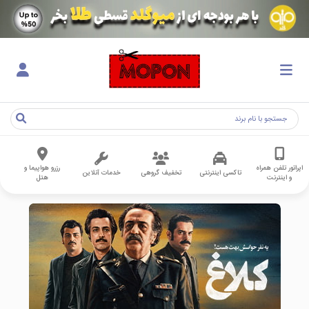
اپراتور تلفن همراه
رزرو هواپیما و
تاکسی اینترنتی
تخفیف گروهی
خدمات آنلاین
و اینترنت
هتل