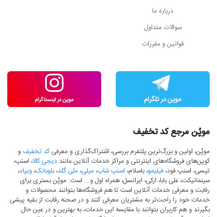
درباره ما
سوالات متداول
قوانین و مقررات
موپُن مرجع کد تخفیف
موپُن، اولین و بزرگ‌ترین پلتفرم بررسی، اشتراک‌گذاری و معرفی
کد تخفیف
و
کوپن‌های فروشگاه‌های اینترنتی و مراکز خدمات آنلاین مانند
دیجی کالا
، اسنپ،
تپسی، اسنپ فود،
فیلیمو
، باسلام،
اسنپ شاپ
،
میلی
،
ملی گلد
،
بلوبانک
،
ویپاد
،
سینماتیکت، علی بابا، ازکی، ایرانسل، همراه اول و... است. موپُن بستری برای
رقابت و معرفی خدمات آنلاین است تا هم فروشگاه‌ها بتوانند محصولات و
خدمات خود را راحت‌تر به مشتریان معرفی کنند و در صحنه رقابت از بقیه پیشی
بگیرند و هم کاربران بتوانند با مقایسه این خدمات، به بهترین و در عین حال