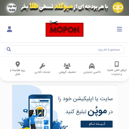
اپراتور تلفن همراه
رزرو هواپیما و
تاکسی اینترنتی
تخفیف گروهی
خدمات آنلاین
و اینترنت
هتل