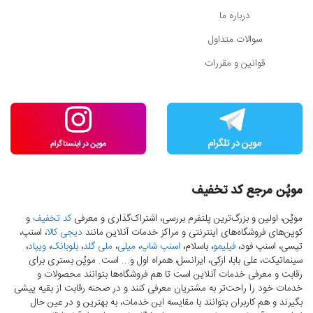
درباره ما
سوالات متداول
قوانین و مقررات
موپُن مرجع کد تخفیف
موپُن، اولین و بزرگ‌ترین پلتفرم بررسی، اشتراک‌گذاری و معرفی
کد تخفیف
و
کوپن‌های فروشگاه‌های اینترنتی و مراکز خدمات آنلاین مانند
دیجی کالا
، اسنپ،
تپسی، اسنپ فود،
فیلیمو
، باسلام،
اسنپ شاپ
،
میلی
،
ملی گلد
،
بلوبانک
،
ویپاد
،
سینماتیکت، علی بابا، ازکی، ایرانسل، همراه اول و... است. موپُن بستری برای
رقابت و معرفی خدمات آنلاین است تا هم فروشگاه‌ها بتوانند محصولات و
خدمات خود را راحت‌تر به مشتریان معرفی کنند و در صحنه رقابت از بقیه پیشی
بگیرند و هم کاربران بتوانند با مقایسه این خدمات، به بهترین و در عین حال