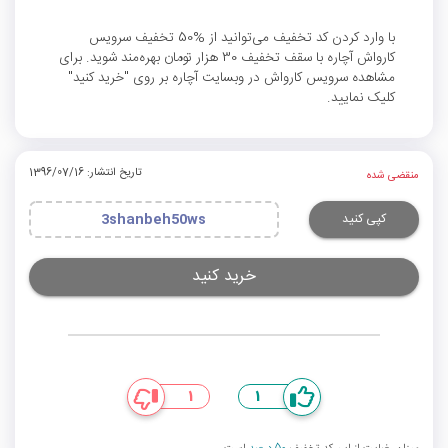
با وارد کردن کد تخفیف می‌توانید از %50 تخفیف سرویس
کارواش آچاره با سقف تخفیف 30 هزار تومان بهره‌مند شوید. برای
مشاهده سرویس کارواش در وبسایت آچاره بر روی "خرید کنید"
کلیک نمایید.
تاریخ انتشار: 1396/07/16
منقضی شده
کپی کنید
3shanbeh50ws
خرید کنید
1
1