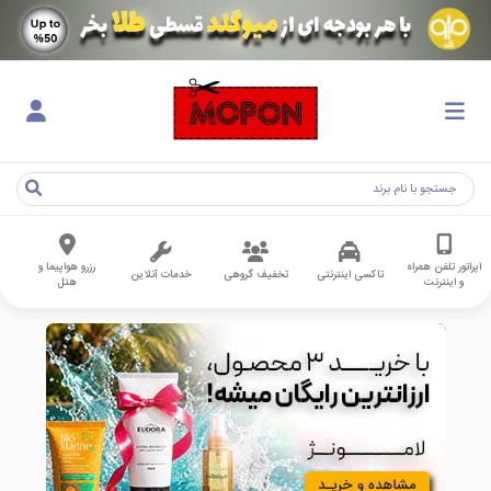
اپراتور تلفن همراه
رزرو هواپیما و
تاکسی اینترنتی
تخفیف گروهی
خدمات آنلاین
و اینترنت
هتل