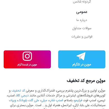
گردونه شانس
عمومی
درباره ما
سوالات متداول
قوانین و مقررات
موپُن مرجع کد تخفیف
موپُن، اولین و بزرگ‌ترین پلتفرم بررسی، اشتراک‌گذاری و معرفی
کد تخفیف
و
کوپن‌های فروشگاه‌های اینترنتی و مراکز خدمات آنلاین مانند
دیجی کالا
، اسنپ،
تپسی، اسنپ فود،
فیلیمو
، باسلام،
اسنپ شاپ
،
میلی
،
ملی گلد
،
بلوبانک
،
ویپاد
،
سینماتیکت، علی بابا، ازکی، ایرانسل، همراه اول و... است. موپُن بستری برای