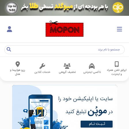
اپراتور تلفن همراه
رزرو هواپیما و
تاکسی اینترنتی
تخفیف گروهی
خدمات آنلاین
و اینترنت
هتل