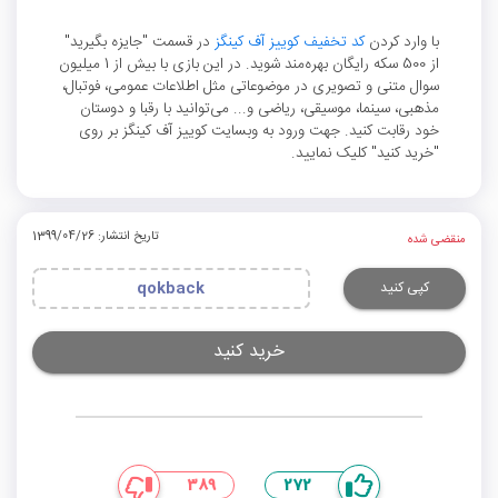
با وارد کردن
کد تخفیف کوییز آف کینگز
در قسمت "جایزه بگیرید"
از 500 سکه رایگان بهره‌مند شوید. در این بازی با بیش از 1 میلیون
سوال متنی و تصویری در موضوعاتی مثل اطلاعات عمومی، فوتبال،
مذهبی، سینما، موسیقی، ریاضی و... می‌توانید با رقبا و دوستان
خود رقابت کنید. جهت ورود به وبسایت کوییز آف کینگز بر روی
"خرید کنید" کلیک نمایید.
تاریخ انتشار: 1399/04/26
منقضی شده
کپی کنید
qokback
خرید کنید
389
272