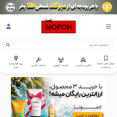
اپراتور تلفن همراه
رزرو هواپیما و
تاکسی اینترنتی
تخفیف گروهی
خدمات آنلاین
و اینترنت
هتل