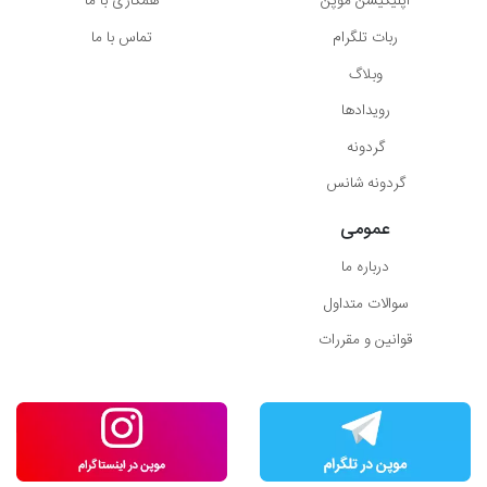
اپلیکیشن موپُن
همکاری با ما
ربات تلگرام
تماس با ما
وبلاگ
رویدادها
گردونه
گردونه شانس
عمومی
درباره ما
سوالات متداول
قوانین و مقررات