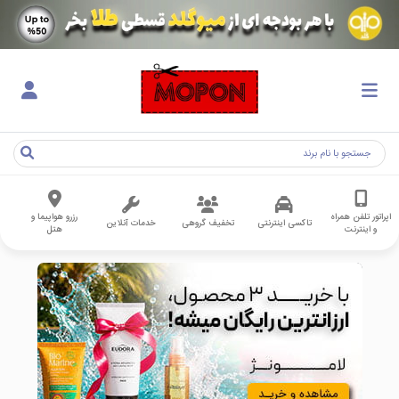
اپراتور تلفن همراه
رزرو هواپیما و
تاکسی اینترنتی
تخفیف گروهی
خدمات آنلاین
و اینترنت
هتل