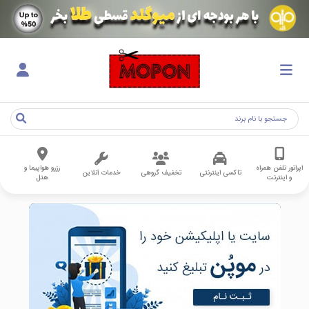
اپراتور تلفن همراه
رزرو هواپیما و
تاکسی اینترنتی
تخفیف گروهی
خدمات آنلاین
و اینترنت
هتل