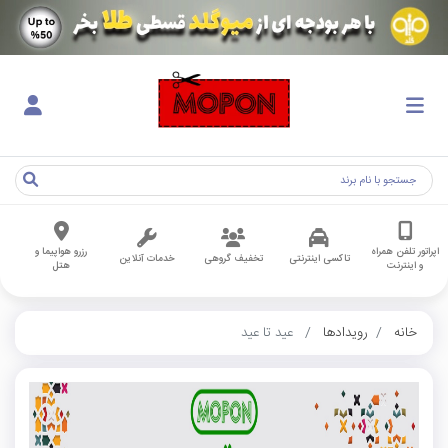
اپراتور تلفن همراه
رزرو هواپیما و
تاکسی اینترنتی
تخفیف گروهی
خدمات آنلاین
و اینترنت
هتل
خانه
رویدادها
عید تا عید