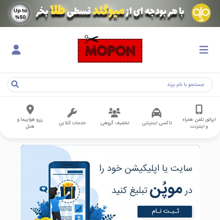
اپراتور تلفن همراه
رزرو هواپیما و
تاکسی اینترنتی
تخفیف گروهی
خدمات آنلاین
و اینترنت
هتل