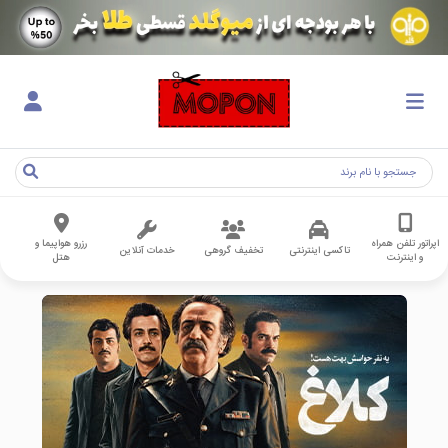
اپراتور تلفن همراه
رزرو هواپیما و
تاکسی اینترنتی
تخفیف گروهی
خدمات آنلاین
و اینترنت
هتل