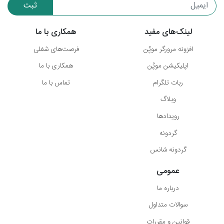
ثبت
لینک‌های مفید
همکاری با ما
افزونه مرورگر موپُن
فرصت‌های شغلی
اپلیکیشن موپُن
همکاری با ما
ربات تلگرام
تماس با ما
وبلاگ
رویدادها
گردونه
گردونه شانس
عمومی
درباره ما
سوالات متداول
قوانین و مقررات