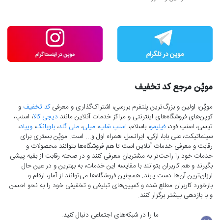
موپُن مرجع کد تخفیف
موپُن، اولین و بزرگ‌ترین پلتفرم بررسی، اشتراک‌گذاری و معرفی
کد تخفیف
و
کوپن‌های فروشگاه‌های اینترنتی و مراکز خدمات آنلاین مانند
دیجی کالا
، اسنپ،
تپسی، اسنپ فود،
فیلیمو
، باسلام،
اسنپ شاپ
،
میلی
،
ملی گلد
،
بلوبانک
،
ویپاد
،
سینماتیکت، علی بابا، ازکی، ایرانسل، همراه اول و... است. موپُن بستری برای
رقابت و معرفی خدمات آنلاین است تا هم فروشگاه‌ها بتوانند محصولات و
خدمات خود را راحت‌تر به مشتریان معرفی کنند و در صحنه رقابت از بقیه پیشی
بگیرند و هم کاربران بتوانند با مقایسه این خدمات، به بهترین و در عین حال
ارزان‌ترین آن‌ها دست‌ یابند. همچنین فروشگاه‌ها می‌توانند از آمار، ارقام و
بازخورد کاربران مطلع شده و کمپین‌های تبلیغی و تخفیفی خود را به نحو احسن
و با بازدهی بیشتر برگزار کنند.
ما را در شبکه‌های اجتماعی دنبال کنید.