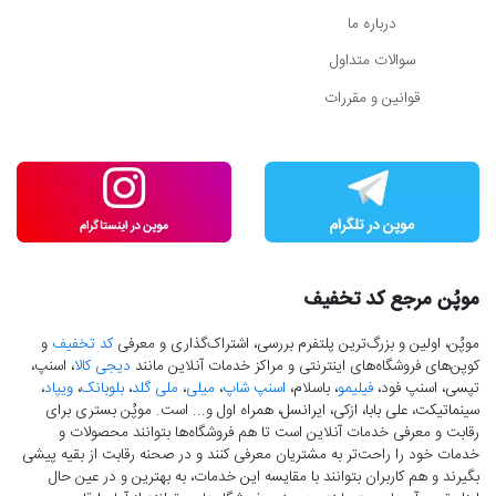
درباره ما
سوالات متداول
قوانین و مقررات
موپُن مرجع کد تخفیف
موپُن، اولین و بزرگ‌ترین پلتفرم بررسی، اشتراک‌گذاری و معرفی
کد تخفیف
و
کوپن‌های فروشگاه‌های اینترنتی و مراکز خدمات آنلاین مانند
دیجی کالا
، اسنپ،
تپسی، اسنپ فود،
فیلیمو
، باسلام،
اسنپ شاپ
،
میلی
،
ملی گلد
،
بلوبانک
،
ویپاد
،
سینماتیکت، علی بابا، ازکی، ایرانسل، همراه اول و... است. موپُن بستری برای
رقابت و معرفی خدمات آنلاین است تا هم فروشگاه‌ها بتوانند محصولات و
خدمات خود را راحت‌تر به مشتریان معرفی کنند و در صحنه رقابت از بقیه پیشی
بگیرند و هم کاربران بتوانند با مقایسه این خدمات، به بهترین و در عین حال