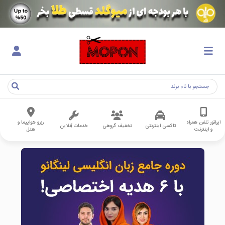
اپراتور تلفن همراه
رزرو هواپیما و
تاکسی اینترنتی
تخفیف گروهی
خدمات آنلاین
و اینترنت
هتل