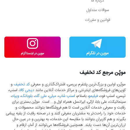
درباره ما
سوالات متداول
قوانین و مقررات
موپُن مرجع کد تخفیف
موپُن، اولین و بزرگ‌ترین پلتفرم بررسی، اشتراک‌گذاری و معرفی
کد تخفیف
و
کوپن‌های فروشگاه‌های اینترنتی و مراکز خدمات آنلاین مانند
دیجی کالا
، اسنپ،
تپسی، اسنپ فود،
فیلیمو
، باسلام،
اسنپ شاپ
،
میلی
،
ملی گلد
،
بلوبانک
،
ویپاد
،
سینماتیکت، علی بابا، ازکی، ایرانسل، همراه اول و... است. موپُن بستری برای
رقابت و معرفی خدمات آنلاین است تا هم فروشگاه‌ها بتوانند محصولات و
خدمات خود را راحت‌تر به مشتریان معرفی کنند و در صحنه رقابت از بقیه پیشی
بگیرند و هم کاربران بتوانند با مقایسه این خدمات، به بهترین و در عین حال
ارزان‌ترین آن‌ها دست‌ یابند. همچنین فروشگاه‌ها می‌توانند از آمار، ارقام و