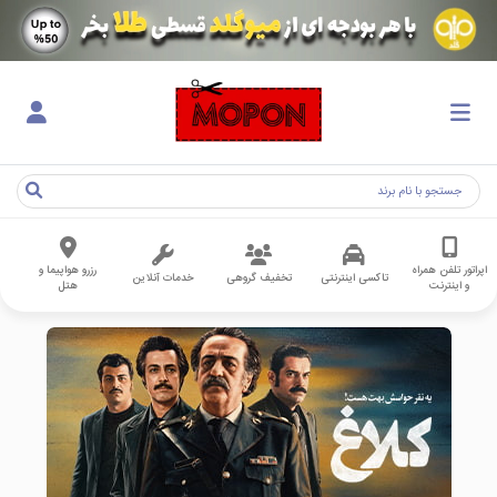
اپراتور تلفن همراه
رزرو هواپیما و
تاکسی اینترنتی
تخفیف گروهی
خدمات آنلاین
و اینترنت
هتل