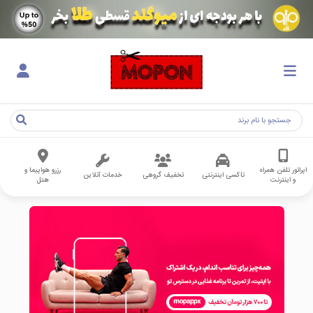
اپراتور تلفن همراه
رزرو هواپیما و
تاکسی اینترنتی
تخفیف گروهی
خدمات آنلاین
و اینترنت
هتل