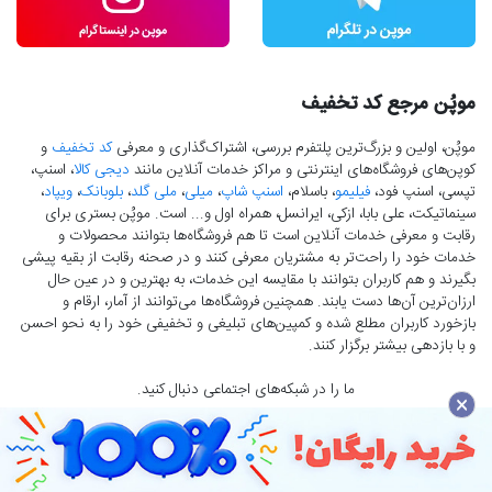
موپُن مرجع کد تخفیف
موپُن، اولین و بزرگ‌ترین پلتفرم بررسی، اشتراک‌گذاری و معرفی
کد تخفیف
و
کوپن‌های فروشگاه‌های اینترنتی و مراکز خدمات آنلاین مانند
دیجی کالا
، اسنپ،
تپسی، اسنپ فود،
فیلیمو
، باسلام،
اسنپ شاپ
،
میلی
،
ملی گلد
،
بلوبانک
،
ویپاد
،
سینماتیکت، علی بابا، ازکی، ایرانسل، همراه اول و... است. موپُن بستری برای
رقابت و معرفی خدمات آنلاین است تا هم فروشگاه‌ها بتوانند محصولات و
خدمات خود را راحت‌تر به مشتریان معرفی کنند و در صحنه رقابت از بقیه پیشی
بگیرند و هم کاربران بتوانند با مقایسه این خدمات، به بهترین و در عین حال
ارزان‌ترین آن‌ها دست‌ یابند. همچنین فروشگاه‌ها می‌توانند از آمار، ارقام و
بازخورد کاربران مطلع شده و کمپین‌های تبلیغی و تخفیفی خود را به نحو احسن
و با بازدهی بیشتر برگزار کنند.
ما را در شبکه‌های اجتماعی دنبال کنید.
×
تمامی حقوق برای موپُن محفوظ است.