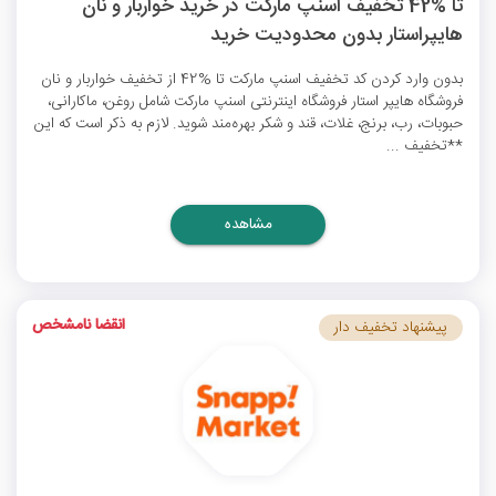
تا %42 تخفیف اسنپ مارکت در خرید خواربار و نان
هایپراستار بدون محدودیت خرید
بدون وارد کردن
کد تخفیف اسنپ مارکت
تا %42 از تخفیف خواربار و نان
فروشگاه هایپر استار فروشگاه اینترنتی اسنپ مارکت شامل روغن، ماکارانی،
حبوبات، رب، برنج، غلات، قند و شکر بهره‌مند شوید. لازم به ذکر است که این
**تخفیف‌ ...
مشاهده
انقضا نامشخص
پیشنهاد تخفیف دار