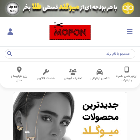
اپراتور تلفن همراه
رزرو هواپیما و
تاکسی اینترنتی
تخفیف گروهی
خدمات آنلاین
و اینترنت
هتل