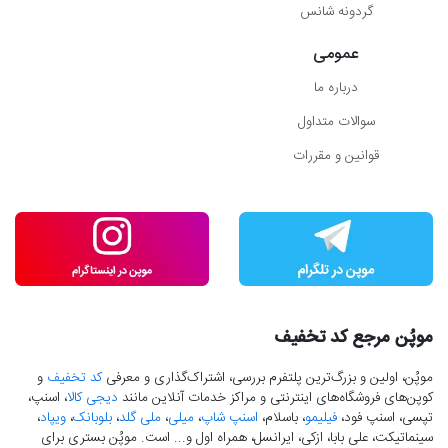
گردونه شانس
عمومی
درباره ما
سوالات متداول
قوانین و مقررات
موپُن مرجع کد تخفیف
موپُن، اولین و بزرگ‌ترین پلتفرم بررسی، اشتراک‌گذاری و معرفی
کد تخفیف
و
کوپن‌های فروشگاه‌های اینترنتی و مراکز خدمات آنلاین مانند
دیجی کالا
، اسنپ،
تپسی، اسنپ فود،
فیلیمو
، باسلام،
اسنپ شاپ
،
میلی
،
ملی گلد
،
بلوبانک
،
ویپاد
،
سینماتیکت، علی بابا، ازکی، ایرانسل، همراه اول و... است. موپُن بستری برای