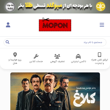
اپراتور تلفن همراه
رزرو هواپیما و
تاکسی اینترنتی
تخفیف گروهی
خدمات آنلاین
و اینترنت
هتل