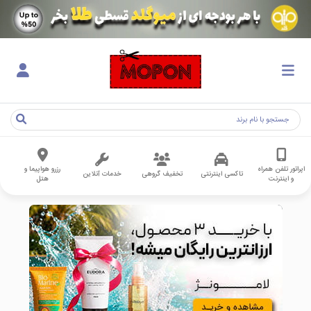
اپراتور تلفن همراه
رزرو هواپیما و
تاکسی اینترنتی
تخفیف گروهی
خدمات آنلاین
و اینترنت
هتل