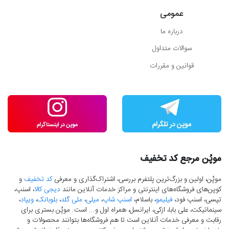
عمومی
درباره ما
سوالات متداول
قوانین و مقررات
موپُن مرجع کد تخفیف
موپُن، اولین و بزرگ‌ترین پلتفرم بررسی، اشتراک‌گذاری و معرفی
کد تخفیف
و
کوپن‌های فروشگاه‌های اینترنتی و مراکز خدمات آنلاین مانند
دیجی کالا
، اسنپ،
تپسی، اسنپ فود،
فیلیمو
، باسلام،
اسنپ شاپ
،
میلی
،
ملی گلد
،
بلوبانک
،
ویپاد
،
سینماتیکت، علی بابا، ازکی، ایرانسل، همراه اول و... است. موپُن بستری برای
رقابت و معرفی خدمات آنلاین است تا هم فروشگاه‌ها بتوانند محصولات و