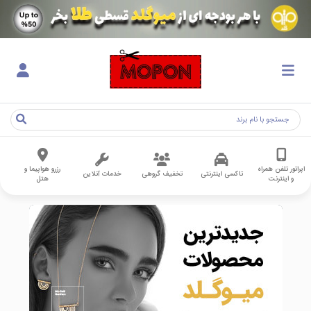
اپراتور تلفن همراه
رزرو هواپیما و
تاکسی اینترنتی
تخفیف گروهی
خدمات آنلاین
و اینترنت
هتل