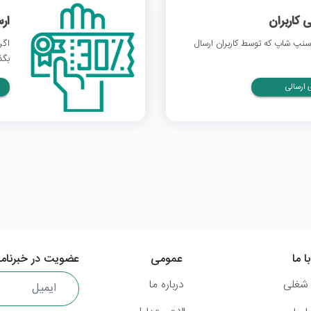
 کاربران
ار
نپ شاپ که توسط کاربران ارسال
اگر
بگذ
ارسالی
ا ما
عمومی
عضویت در خبرنامه
شغلی
درباره ما