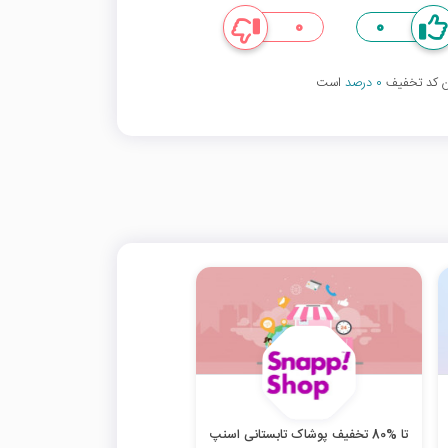
0
0
ین کد تخفیف
0 درصد
است
تا %80 تخفیف پوشاک تابستانی اسنپ