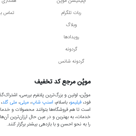
اپلیکیشن موپُن
همکاری با
ربات تلگرام
تماس با 
وبلاگ
رویدادها
گردونه
گردونه شانس
موپُن مرجع کد تخفیف
موپُن، اولین و بزرگ‌ترین پلتفرم بررسی، اشتراک‌
فود،
فیلیمو
، باسلام،
اسنپ شاپ
،
میلی
،
ملی گلد
،
است تا هم فروشگاه‌ها بتوانند محصولات و خدمات 
خدمات، به بهترین و در عین حال ارزان‌ترین آن‌ها 
را به نحو احسن و با بازدهی بیشتر برگزار کنند.