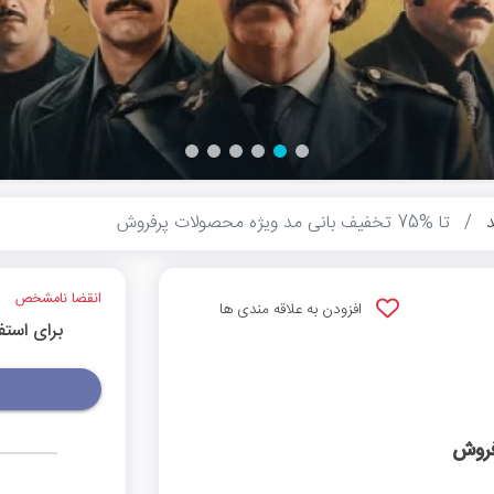
د
تا %75 تخفیف بانی مد ویژه محصولات پرفروش
انقضا نامشخص
افزودن به علاقه مندی ها
برای استف