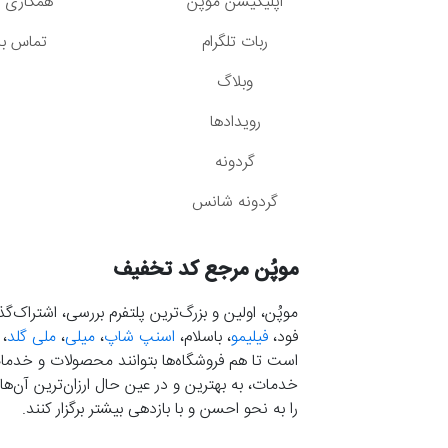
اپلیکیشن موپُن
همکاری با
ربات تلگرام
تماس با 
وبلاگ
رویدادها
گردونه
گردونه شانس
موپُن مرجع کد تخفیف
موپُن، اولین و بزرگ‌ترین پلتفرم بررسی، اشتراک‌
فود،
فیلیمو
، باسلام،
اسنپ شاپ
،
میلی
،
ملی گلد
،
است تا هم فروشگاه‌ها بتوانند محصولات و خدمات 
خدمات، به بهترین و در عین حال ارزان‌ترین آن‌ها 
را به نحو احسن و با بازدهی بیشتر برگزار کنند.