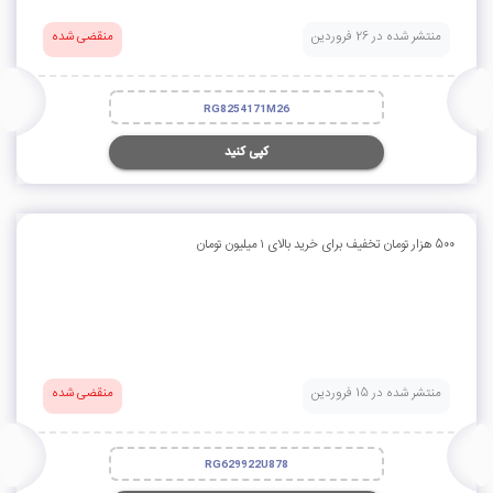
منتشر شده در 26 فروردین
منقضی شده
RG8254171M26
کپی کنید
5۰۰ هزار تومان تخفیف برای خرید بالای ۱ میلیون تومان
منتشر شده در 15 فروردین
منقضی شده
RG629922U878