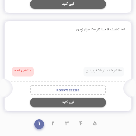
کپی کنید
۶۰٪ تخفیف تا حداکثر ۳۰۰ هزار تومان
منتشر شده در 15 فروردین
منقضی شده
RGS979252289
کپی کنید
1
2
3
4
5