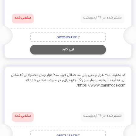
منتشر شده در 26 اردیبهشت
منقضی شده
GR22H2441317
کپی کنید
کد تخفیف 300 هزار تومانی بانی مد حداقل خرید 700 هزار تومان محصولاتی که شامل
این تخفیف می‌شوند با نوار سبز رنگ جایزه بازی در سایت مشخص شده اند.
https://www.banimode.com/
منتشر شده در 26 اردیبهشت
منقضی شده
GR578A384797