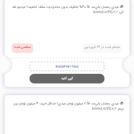
🎁 عيدي رمضان باني‌مد 🥳 40% تخفيف بدون محدوديت سقف تخفيف! عيديتو نقد
كن: 👉 bnmd.ir/PG
منتشر شده در 26 فروردین
منقضی شده
RG53P9817242
کپی کنید
🎁 عيدي رمضان باني‌مد 🥳 2 ميليون تومان عيدي! حداقل خريد: 4 ميليون تومان بزن
بريم: 👉 bnmd.ir/PG