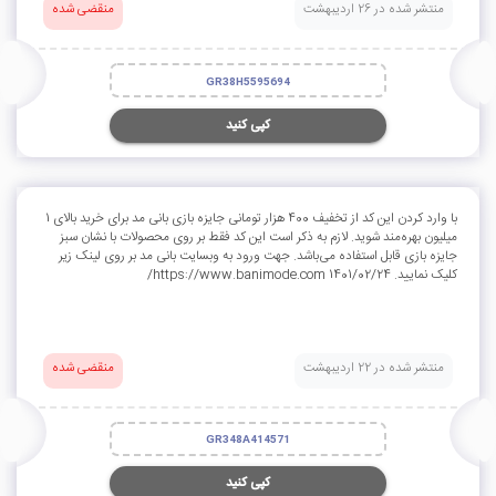
منتشر شده در 26 اردیبهشت
منقضی شده
GR38H5595694
کپی کنید
با وارد کردن این کد از تخفیف 400 هزار تومانی جایزه بازی بانی مد برای خرید بالای 1
میلیون بهره‌مند شوید. لازم به ذکر است این کد فقط بر روی محصولات با نشان سبز
جایزه بازی قابل استفاده می‌باشد. جهت ورود به وبسایت بانی مد بر روی لینک زیر
کلیک نمایید. 1401/02/24 https://www.banimode.com/
منتشر شده در 22 اردیبهشت
منقضی شده
GR348A414571
کپی کنید