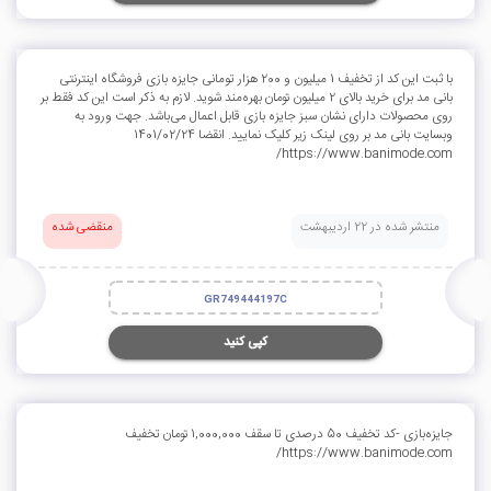
با ثبت این کد از تخفیف 1 میلیون و 200 هزار تومانی جایزه بازی فروشگاه اینترنتی
بانی مد برای خرید بالای 2 میلیون تومان بهره‌مند شوید. لازم به ذکر است این کد فقط بر
روی محصولات دارای نشان سبز جایزه بازی قابل اعمال می‌باشد. جهت ورود به
وبسایت بانی مد بر روی لینک زیر کلیک نمایید. انقضا 1401/02/24
https://www.banimode.com/
منتشر شده در 22 اردیبهشت
منقضی شده
GR749444197C
کپی کنید
جایزه‌بازی -کد تخفیف 50 درصدی تا سقف 1,000,000 تومان تخفیف
https://www.banimode.com/