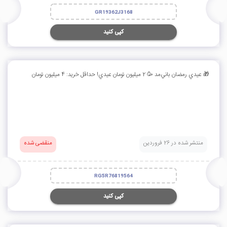
GR19362J3168
کپی کنید
🎁 عيدي رمضان باني‌مد 🥳 2 ميليون تومان عيدي! حداقل خريد: 4 ميليون تومان
منتشر شده در 26 فروردین
منقضی شده
RG5R76819564
کپی کنید