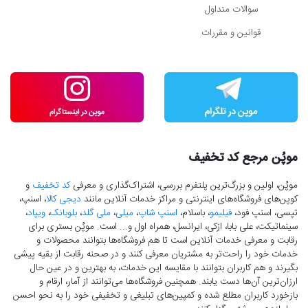
سوالات متداول
قوانین و مقررات
موپُن مرجع کد تخفیف
موپُن، اولین و بزرگ‌ترین پلتفرم بررسی، اشتراک‌گذاری و معرفی
کد تخفیف
و
کوپن‌های فروشگاه‌های اینترنتی و مراکز خدمات آنلاین مانند
دیجی کالا
، اسنپ،
تپسی، اسنپ فود،
فیلیمو
، باسلام،
اسنپ شاپ
،
میلی
،
ملی گلد
،
بلوبانک
،
ویپاد
،
سینماتیکت، علی بابا، ازکی، ایرانسل، همراه اول و... است. موپُن بستری برای
رقابت و معرفی خدمات آنلاین است تا هم فروشگاه‌ها بتوانند محصولات و
خدمات خود را راحت‌تر به مشتریان معرفی کنند و در صحنه رقابت از بقیه پیشی
بگیرند و هم کاربران بتوانند با مقایسه این خدمات، به بهترین و در عین حال
ارزان‌ترین آن‌ها دست‌ یابند. همچنین فروشگاه‌ها می‌توانند از آمار، ارقام و
بازخورد کاربران مطلع شده و کمپین‌های تبلیغی و تخفیفی خود را به نحو احسن