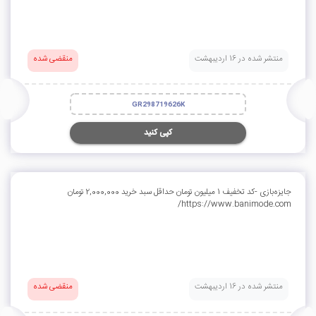
منتشر شده در 16 اردیبهشت
منقضی شده
GR298719626K
کپی کنید
جایزه‌بازی -کد تخفیف 1 میلیون تومان حداقل سبد خرید 2,000,000 تومان
https://www.banimode.com/
منتشر شده در 16 اردیبهشت
منقضی شده