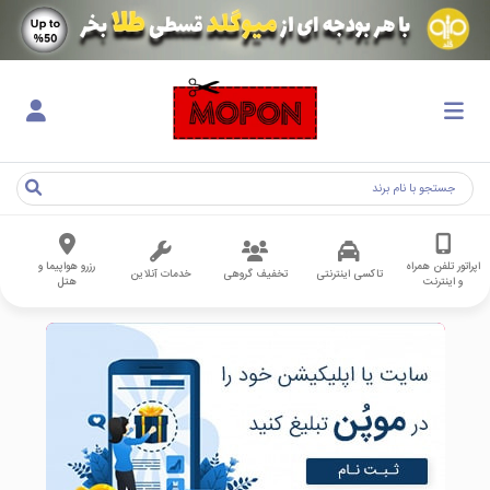
اپراتور تلفن همراه
رزرو هواپیما و
تاکسی اینترنتی
تخفیف گروهی
خدمات آنلاین
و اینترنت
هتل