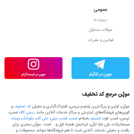
عمومی
درباره ما
سوالات متداول
قوانین و مقررات
موپُن مرجع کد تخفیف
موپُن، اولین و بزرگ‌ترین پلتفرم بررسی، اشتراک‌گذاری و معرفی
کد تخفیف
و
کوپن‌های فروشگاه‌های اینترنتی و مراکز خدمات آنلاین مانند
دیجی کالا
، اسنپ،
تپسی، اسنپ فود،
فیلیمو
، باسلام،
اسنپ شاپ
،
میلی
،
ملی گلد
،
بلوبانک
،
ویپاد
،
سینماتیکت، علی بابا، ازکی، ایرانسل، همراه اول و... است. موپُن بستری برای
رقابت و معرفی خدمات آنلاین است تا هم فروشگاه‌ها بتوانند محصولات و