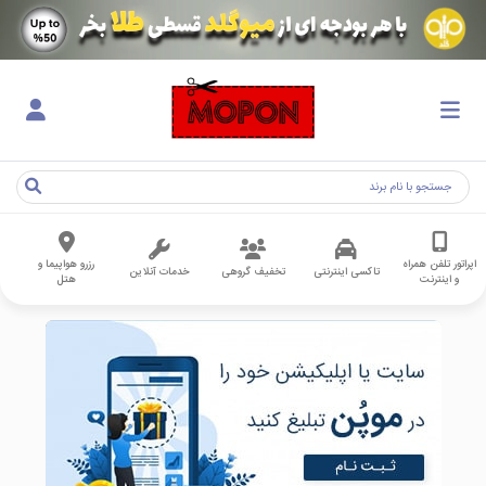
اپراتور تلفن همراه
رزرو هواپیما و
تاکسی اینترنتی
تخفیف گروهی
خدمات آنلاین
و اینترنت
هتل