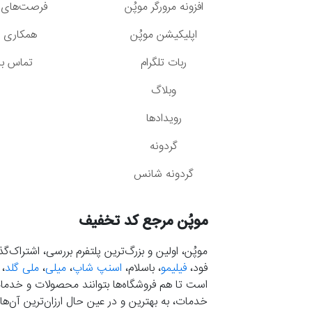
افزونه مرورگر موپُن
فرصت‌های 
اپلیکیشن موپُن
همکاری با
ربات تلگرام
تماس با 
وبلاگ
رویدادها
گردونه
گردونه شانس
موپُن مرجع کد تخفیف
موپُن، اولین و بزرگ‌ترین پلتفرم بررسی، اشتراک‌
فود،
فیلیمو
، باسلام،
اسنپ شاپ
،
میلی
،
ملی گلد
،
است تا هم فروشگاه‌ها بتوانند محصولات و خدمات 
خدمات، به بهترین و در عین حال ارزان‌ترین آن‌ها 