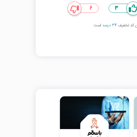
6
3
ین کد تخفیف
34 درصد
است