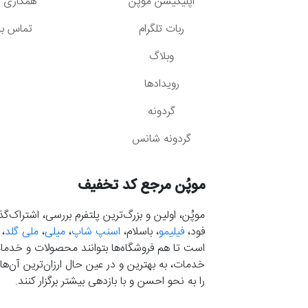
اپلیکیشن موپُن
همکاری با
ربات تلگرام
تماس با 
وبلاگ
رویدادها
گردونه
گردونه شانس
موپُن مرجع کد تخفیف
موپُن، اولین و بزرگ‌ترین پلتفرم بررسی، اشتراک‌
فود،
فیلیمو
، باسلام،
اسنپ شاپ
،
میلی
،
ملی گلد
،
است تا هم فروشگاه‌ها بتوانند محصولات و خدمات 
خدمات، به بهترین و در عین حال ارزان‌ترین آن‌ها 
را به نحو احسن و با بازدهی بیشتر برگزار کنند.