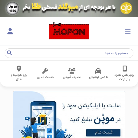
اپراتور تلفن همراه
رزرو هواپیما و
تاکسی اینترنتی
تخفیف گروهی
خدمات آنلاین
و اینترنت
هتل