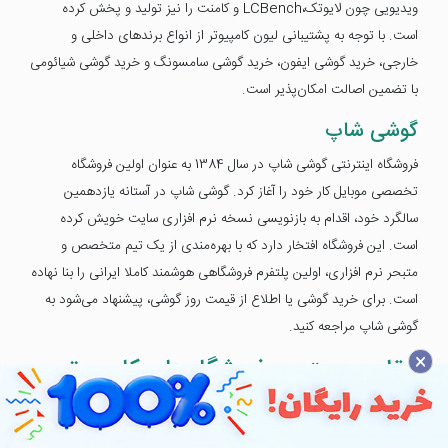
ویدیویی چون لایوتک،LCBench و کامنت را نیز تولید و پخش کرده
است. با توجه به پشتیبانی لیون کامپیوتر از انواع برندهای داخلی و
خارجی، خرید گوشی ایفون، خرید گوشی سامسونگ و خرید گوشی شیائومی
با تضمین اصالت امکان‌پذیر است.
گوشی شاپ
فروشگاه اینترنتی گوشی شاپ در سال 1384 به عنوان اولین فروشگاه
تخصصی موبایل کار خود را آغاز کرد. گوشی شاپ در آستانه یازدهمین
سالگرد خود، اقدام به بازنویسی نسخه نرم افزاری سایت خویش کرده
است. این فروشگاه افتخار دارد که با بهره‌مندی از یک تیم متخصص و
متبحر نرم افزاری، اولین پلتفرم فروشگاهی هوشمند کاملا ایرانی را بنا نهاده
است. برای خرید گوشی یا اطلاع از قیمت روز گوشی، پیشنهاد می‌شود به
گوشی شاپ مراجعه کنید.
×
مقایسه بهترین فروشگاه‌های کامپیوتر و
موبایل
شاید زمانی بوده که قصد خرید سیستم کامپیوتر یا موبایل داشته‌اید، اما به