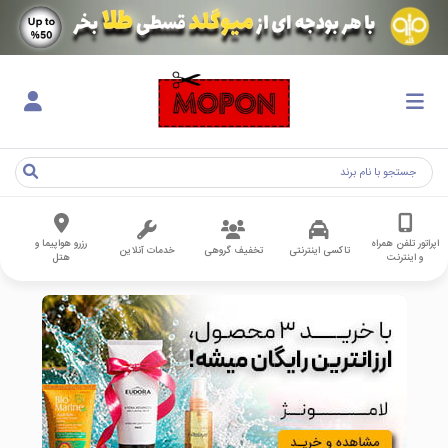
اپراتور تلفن همراه
رزرو هواپیما و
تاکسی اینترنتی
تخفیف گروهی
خدمات آنلاین
و اینترنت
هتل