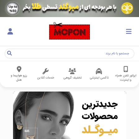
اپراتور تلفن همراه
رزرو هواپیما و
تاکسی اینترنتی
تخفیف گروهی
خدمات آنلاین
و اینترنت
هتل