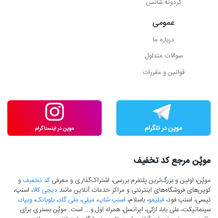
گردونه شانس
عمومی
درباره ما
سوالات متداول
قوانین و مقررات
موپُن مرجع کد تخفیف
موپُن، اولین و بزرگ‌ترین پلتفرم بررسی، اشتراک‌گذاری و معرفی
کد تخفیف
و
کوپن‌های فروشگاه‌های اینترنتی و مراکز خدمات آنلاین مانند
دیجی کالا
، اسنپ،
تپسی، اسنپ فود،
فیلیمو
، باسلام،
اسنپ شاپ
،
میلی
،
ملی گلد
،
بلوبانک
،
ویپاد
،
سینماتیکت، علی بابا، ازکی، ایرانسل، همراه اول و... است. موپُن بستری برای