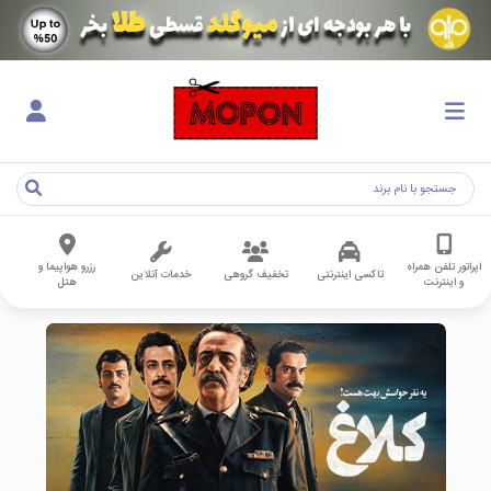
اپراتور تلفن همراه
رزرو هواپیما و
تاکسی اینترنتی
تخفیف گروهی
خدمات آنلاین
و اینترنت
هتل