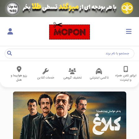
اپراتور تلفن همراه
رزرو هواپیما و
تاکسی اینترنتی
تخفیف گروهی
خدمات آنلاین
و اینترنت
هتل