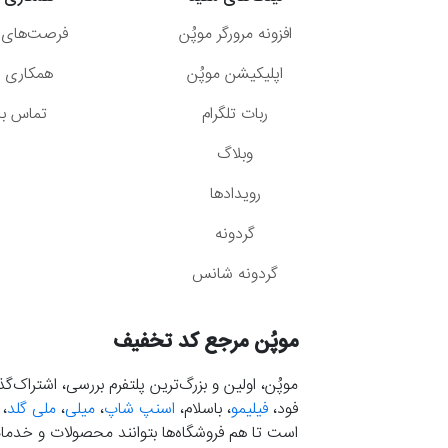
افزونه مرورگر موپُن
فرصت‌های 
اپلیکیشن موپُن
همکاری با
ربات تلگرام
تماس با 
وبلاگ
رویدادها
گردونه
گردونه شانس
موپُن مرجع کد تخفیف
موپُن، اولین و بزرگ‌ترین پلتفرم بررسی، اشتراک‌
فود،
فیلیمو
، باسلام،
اسنپ شاپ
،
میلی
،
ملی گلد
،
است تا هم فروشگاه‌ها بتوانند محصولات و خدمات 