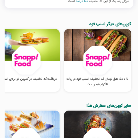
میزان رضایت از این کد تخفیف
100 درصد
است
کوپن‌های دیگر اسنپ فود
تا 500 هزار تومان کد تخفیف اسنپ فود در ربات
دریافت کد تخفیف در کمپین تو بردی اسنپ 
تلگرام فودی بات
سایر کوپن‌های سفارش غذا