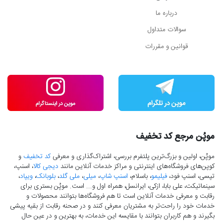
درباره ما
سوالات متداول
قوانین و مقررات
موپُن مرجع کد تخفیف
موپُن، اولین و بزرگ‌ترین پلتفرم بررسی، اشتراک‌گذاری و معرفی
کد تخفیف
و
کوپن‌های فروشگاه‌های اینترنتی و مراکز خدمات آنلاین مانند
دیجی کالا
، اسنپ،
تپسی، اسنپ فود،
فیلیمو
، باسلام،
اسنپ شاپ
،
میلی
،
ملی گلد
،
بلوبانک
،
ویپاد
،
سینماتیکت، علی بابا، ازکی، ایرانسل، همراه اول و... است. موپُن بستری برای
رقابت و معرفی خدمات آنلاین است تا هم فروشگاه‌ها بتوانند محصولات و
خدمات خود را راحت‌تر به مشتریان معرفی کنند و در صحنه رقابت از بقیه پیشی
بگیرند و هم کاربران بتوانند با مقایسه این خدمات، به بهترین و در عین حال