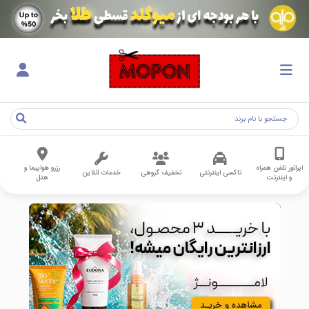
اپراتور تلفن همراه
رزرو هواپیما و
تاکسی اینترنتی
تخفیف گروهی
خدمات آنلاین
و اینترنت
هتل