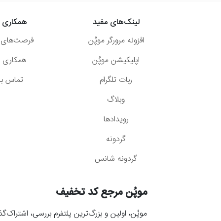
لینک‌های مفید
همکاری ب
افزونه مرورگر موپُن
فرصت‌های 
اپلیکیشن موپُن
همکاری با
ربات تلگرام
تماس با 
وبلاگ
رویدادها
گردونه
گردونه شانس
موپُن مرجع کد تخفیف
موپُن، اولین و بزرگ‌ترین پلتفرم بررسی، اشتراک‌