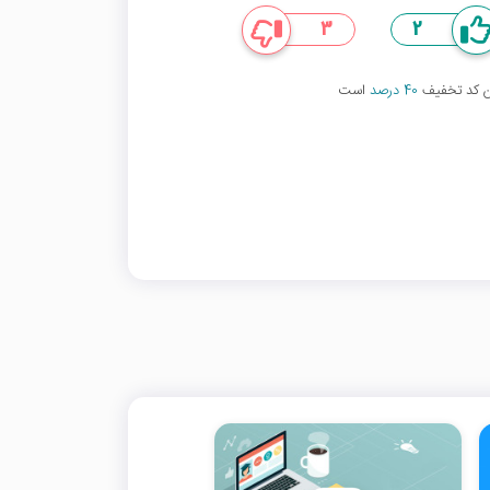
3
2
ین کد تخفیف
40 درصد
است