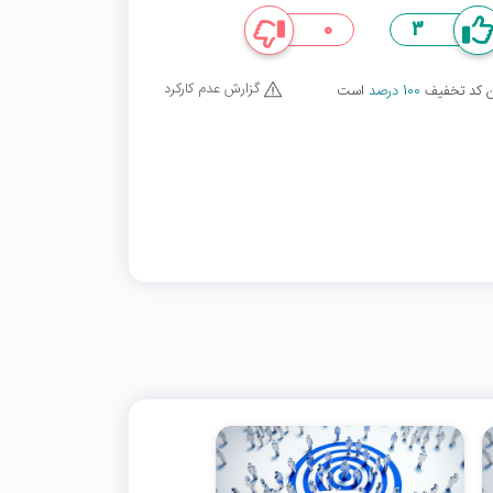
0
3
گزارش عدم کارکرد
ین کد تخفیف
100 درصد
است