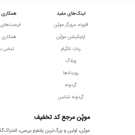
لینک‌های مفید
همکاری ب
افزونه مرورگر موپُن
فرصت‌های 
اپلیکیشن موپُن
همکاری با
ربات تلگرام
تماس با 
وبلاگ
رویدادها
گردونه
گردونه شانس
موپُن مرجع کد تخفیف
موپُن، اولین و بزرگ‌ترین پلتفرم بررسی، اشتراک‌