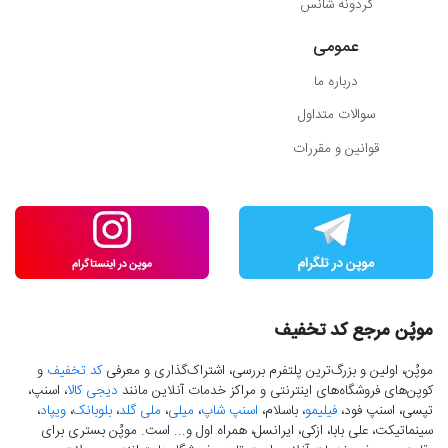
گردونه شانس
عمومی
درباره ما
سوالات متداول
قوانین و مقررات
موپُن مرجع کد تخفیف
موپُن، اولین و بزرگ‌ترین پلتفرم بررسی، اشتراک‌گذاری و معرفی
کد تخفیف
و
کوپن‌های فروشگاه‌های اینترنتی و مراکز خدمات آنلاین مانند
دیجی کالا
، اسنپ،
تپسی، اسنپ فود،
فیلیمو
، باسلام،
اسنپ شاپ
،
میلی
،
ملی گلد
،
بلوبانک
،
ویپاد
،
سینماتیکت، علی بابا، ازکی، ایرانسل، همراه اول و... است. موپُن بستری برای