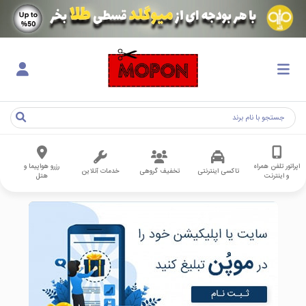
اپراتور تلفن همراه
رزرو هواپیما و
تاکسی اینترنتی
تخفیف گروهی
خدمات آنلاین
و اینترنت
هتل