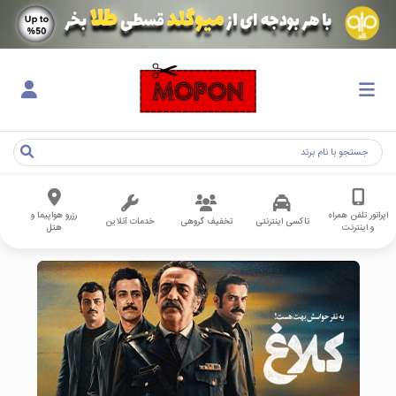
اپراتور تلفن همراه
رزرو هواپیما و
تاکسی اینترنتی
تخفیف گروهی
خدمات آنلاین
و اینترنت
هتل