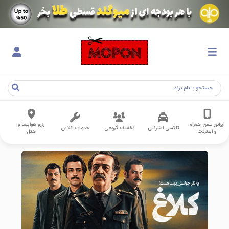
اپراتور تلفن همراه
رزرو هواپیما و
تاکسی اینترنتی
تخفیف گروهی
خدمات آنلاین
و اینترنت
هتل