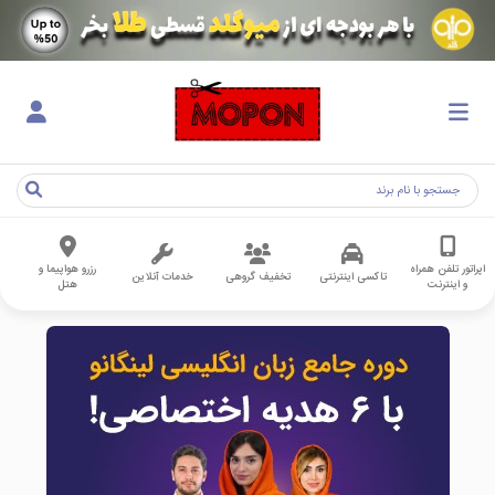
اپراتور تلفن همراه
رزرو هواپیما و
تاکسی اینترنتی
تخفیف گروهی
خدمات آنلاین
و اینترنت
هتل