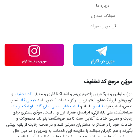
درباره ما
سوالات متداول
قوانین و مقررات
موپُن مرجع کد تخفیف
موپُن، اولین و بزرگ‌ترین پلتفرم بررسی، اشتراک‌گذاری و معرفی
کد تخفیف
و
کوپن‌های فروشگاه‌های اینترنتی و مراکز خدمات آنلاین مانند
دیجی کالا
، اسنپ،
تپسی، اسنپ فود،
فیلیمو
، باسلام،
اسنپ شاپ
،
میلی
،
ملی گلد
،
بلوبانک
،
ویپاد
،
سینماتیکت، علی بابا، ازکی، ایرانسل، همراه اول و... است. موپُن بستری برای
رقابت و معرفی خدمات آنلاین است تا هم فروشگاه‌ها بتوانند محصولات و
خدمات خود را راحت‌تر به مشتریان معرفی کنند و در صحنه رقابت از بقیه پیشی
بگیرند و هم کاربران بتوانند با مقایسه این خدمات، به بهترین و در عین حال