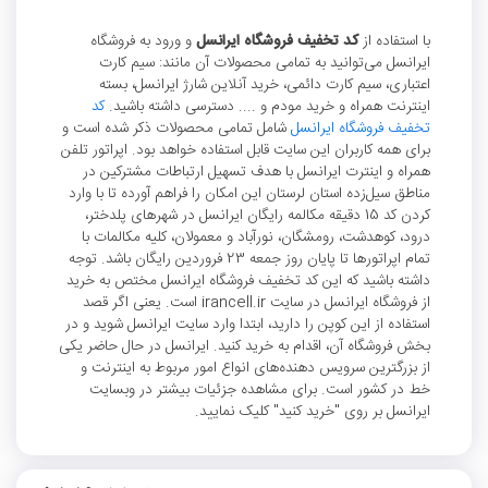
با استفاده از
کد تخفیف فروشگاه ایرانسل
و ورود به فروشگاه
ایرانسل می‌توانید به تمامی محصولات آن مانند: سیم کارت
اعتباری، سیم کارت دائمی، خرید آنلاین شارژ ایرانسل، بسته
اینترنت همراه و خرید مودم و .... دسترسی داشته باشید.
کد
تخفیف فروشگاه ایرانسل
شامل تمامی محصولات ذکر شده است و
برای همه کاربران این سایت قابل استفاده خواهد بود. اپراتور تلفن
همراه و اینترت ایرانسل با هدف تسهیل ارتباطات مشترکین در
مناطق سیل‌زده استان لرستان این امکان را فراهم آورده تا با وارد
کردن کد 15 دقیقه مکالمه رایگان ایرانسل در شهرهای پلدختر،
درود، کوهدشت، رومشگان، نورآباد و معمولان، کلیه مکالمات با
تمام اپراتورها تا پایان روز جمعه 23 فروردین رایگان باشد. توجه
داشته باشید که این کد تخفیف فروشگاه ایرانسل مختص به خرید
از فروشگاه ایرانسل در سایت irancell.ir است. یعنی اگر قصد
استفاده از این کوپن را دارید، ابتدا وارد سایت ایرانسل شوید و در
بخش فروشگاه آن، اقدام به خرید کنید. ایرانسل در حال حاضر یکی
از بزرگترین سرویس دهنده‌های انواع امور مربوط به اینترنت و
خط در کشور است. برای مشاهده جزئیات بیشتر در وبسایت
ایرانسل بر روی "خرید کنید" کلیک نمایید.