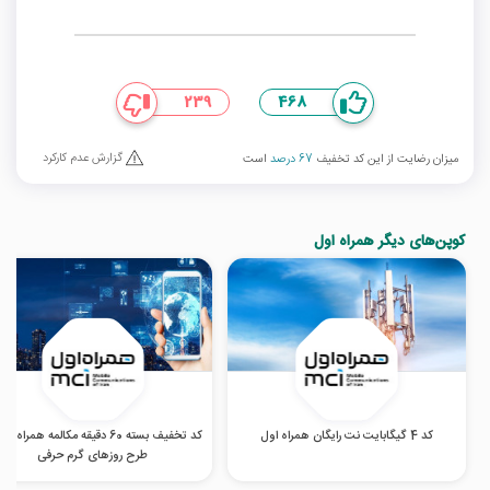
239
468
گزارش عدم کارکرد
میزان رضایت از این کد تخفیف
67 درصد
است
کوپن‌های دیگر همراه اول
کد 4 گیگابایت نت رایگان همراه اول
کد تخفیف بسته 60 دقیقه مکالمه همراه ا
طرح روزهای گرم‌ حرفی