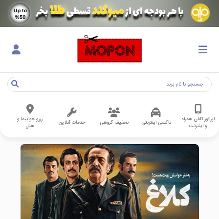
اپراتور تلفن همراه
رزرو هواپیما و
تاکسی اینترنتی
تخفیف گروهی
خدمات آنلاین
و اینترنت
هتل