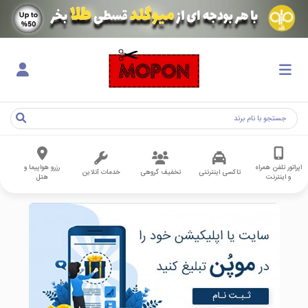
اپراتور تلفن همراه
رزرو هواپیما و
تاکسی اینترنتی
تخفیف گروهی
خدمات آنلاین
و اینترنت
هتل