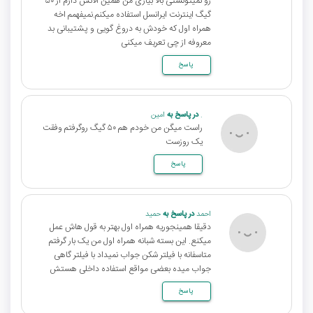
رو نمیتونستی بالا بیاری من همین الانش دارم از ۵۰
گیگ اینترنت ایرانسل استفاده میکنم.نمیفهمم اخه
همراه اول که خودش به دروغ گویی و پشتیبانی بد
معروفه از چی تعریف میکنی
پاسخ
.
در پاسخ به
امین
راست میگن من خودم هم ۵۰ گیگ روگرفتم وفقت
یک روزست
پاسخ
احمد
در پاسخ به
حمید
دقیقا همینجوریه همراه اول بهتر به قول هاش عمل
میکنع. این بسته شبانه همراه اول من یک بار گرفتم
متاسفانه با فیلتر شکن جواب نمیداد با فیلتر گاهی
جواب میده بعضی مواقع استفاده داخلی هستش
پاسخ