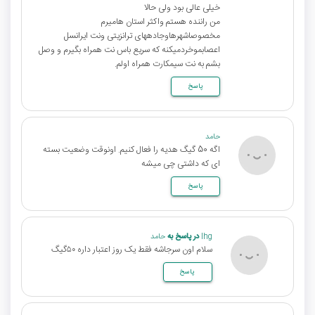
خیلی عالی بود ولی حالا
من راننده هستم واکثر استان هامیرم
مخصوصاشهرهاوجادههای ترانزیتی ونت ایرانسل
اعصابموخردمیکنه که سریع باس نت همراه بگیرم و وصل
بشم به نت سیمکارت همراه اولم.
پاسخ
حامد
اگه 50 گیگ هدیه را فعال کنیم. اونوقت وضعیت بسته
ای که داشتی چی میشه
پاسخ
lhg
در پاسخ به
حامد
سلام اون سرجاشه فقط یک روز اعتبار داره ۵۰گیگ
پاسخ