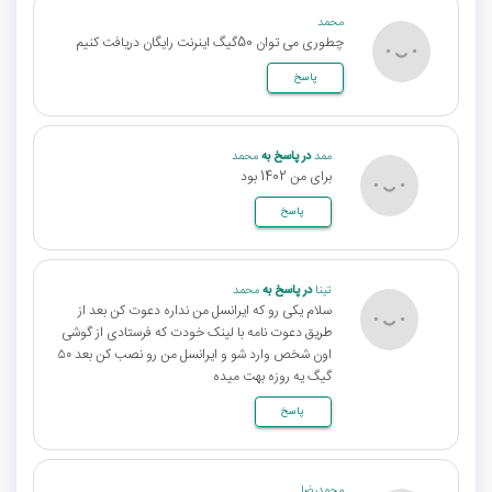
محمد
چطوری می توان 50گیگ اینرنت رایگان دریافت کنیم
پاسخ
ممد
در پاسخ به
محمد
برای من 1402 بود
پاسخ
تینا
در پاسخ به
محمد
سلام یکی رو که ایرانسل من نداره دعوت کن بعد از
طریق دعوت نامه با لینک خودت که فرستادی از گوشی
اون شخص وارد شو و ایرانسل من رو نصب کن بعد ۵۰
گیگ یه روزه بهت میده
پاسخ
محمدرضا