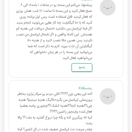
پیشنهاد می‌کنم این بسته رو در ساعات ۱ بامداد الی ۶
صبح فعال کنید و این بسته تا ساعت ۱۲ شب همان روزی
که فعال کردید قابل استفاده است پس اول برنامه ریزی
کنید که با ۵۰ گیگابایت چه کار هایی می‌تونید انجام بدید.
اگر قبلا ایرانسل من داشتید احتمال دریافت این هدیه کم
هستش. این کاملا واقعی و اگر تابحال ایرانسل من نصب
نکردید پس همین حالا نصب کنید و از هدیه ۵۰
گیگابایتی آن لذت ببرید. لازم به ذکر است که شما
می‌توانید این بسته را در هر زمان دلخواهی که
می‌خواهید فعال کنید.
پاسخ
رضاFH500
آخه این یعنی چی؟؟؟؟؟ الکی مردم رو سرکار نزارید بخاطر
بروزرسانی ایرانسل من بگید۵۰گیگ هدیه میدیم!! هدیه
چی!؟!هدیه کجا!؟!هدیه کشک!؟!چجوری واسه بعضیا
فعال شده واینجور راضین؟؟!!؟؟
کیه که پیگیری کنه و بگه چرا دروغ گفتید به ملت؟؟ والا
بخدا
چقدر سرعت نت ایرانسل ضعیف شده در کل کشور؟ قبلا