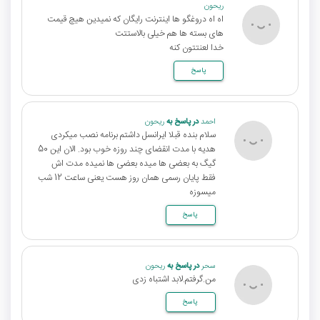
ریحون
اه اه دروغگو ها اینترنت رایگان که‌ نمیدین هیچ قیمت
های بسته ها هم خیلی بالاستتت
خدا لعنتتون کنه
پاسخ
احمد
در پاسخ به
ریحون
سلام بنده قبلا ایرانسل داشتم برنامه نصب میکردی
هدیه با مدت انقضای چند روزه خوب بود. الان این 50
گیگ به بعضی ها میده بعضی ها نمیده مدت اش
فقط پایان رسمی همان روز هست یعنی ساعت 12 شب
میسوزه
پاسخ
سحر
در پاسخ به
ریحون
من.گرفتم.لابد اشتباه زدی
پاسخ