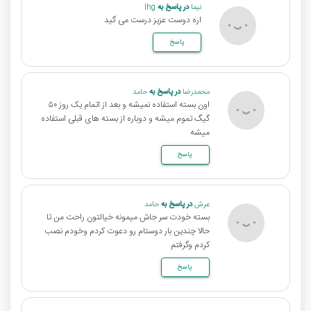
نیما
در پاسخ به
lhg
اره دوست عزیز درست می گید
پاسخ
محمدرضا
در پاسخ به
حامد
اون بسته استفاده نمیشه و بعد از اتمام یک روز ۵۰
گیگ تموم میشه و دوباره از بسته های قبلی استفاده
میشه
پاسخ
عرش
در پاسخ به
حامد
بسته خودت سر جاش میمونه خیالتون راحت من تا
حالا چندین بار دوستام رو دعوت کردم وخودم نصب
کردم وگرفتم
پاسخ