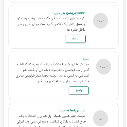
sarina
در پاسخ به
ریحون
اگر میخوای اینترنت رایگان بگیرید باید وقتی رفت تو
ایرانسل بالاش یک عکس قلب است رو اون بزن و برو
داخل جایزه ها
پاسخ
حمید
میدونی با این شرایط ۵۰گیگ اینترنت هدیه که گذاشتید
آدم از اسم ایرانسل متنفر میشه هم دروغ نگفته هم
اینترنتی به کسی نداده!!! زشته بخدا مدیر بازاریابی نداری
حداقل از همراه اول صداقت رو یاد بگیرید
پاسخ
امین
در پاسخ به
حمید
دوست عزیز.همین همراه اول هم برای انتخابات یک
طرح اینترنت رایگان گذاشت و بعدش حتی وب ایرانی