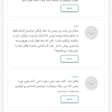
نصب میسوزه یا میشه چند وقت دیگه فعال کنم؟
پاسخ
نادیا
سلام من چند روز پیش یه خط رایگان ایرانسل گرفتم فقط
به خاطر اینکه نوشته بودن ۵۵ گیگ اینترنت رایگان داره و
مکالمه رایگانم داشت. الان که خط فعال شده هیچ بسته
اینترنتی روش نداره . باید کار خاصی بکنم تا فعال بشه یا
مثل بقیه دروغاشونه؟
پاسخ
محمد
فعال نشد. گفت باید یکی دعوت کنی. آخه یعنی چی؟
یعنی اگه من دیگه سیمکارت ایرانسل انداختم رو گوشیم.
یه مشت دزددددد
پاسخ