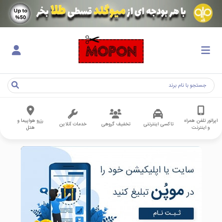
اپراتور تلفن همراه
رزرو هواپیما و
تاکسی اینترنتی
تخفیف گروهی
خدمات آنلاین
و اینترنت
هتل