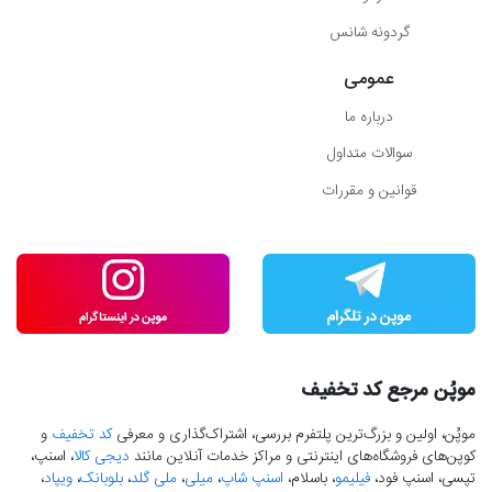
گردونه شانس
عمومی
درباره ما
سوالات متداول
قوانین و مقررات
موپُن مرجع کد تخفیف
موپُن، اولین و بزرگ‌ترین پلتفرم بررسی، اشتراک‌گذاری و معرفی
کد تخفیف
و
کوپن‌های فروشگاه‌های اینترنتی و مراکز خدمات آنلاین مانند
دیجی کالا
، اسنپ،
تپسی، اسنپ فود،
فیلیمو
، باسلام،
اسنپ شاپ
،
میلی
،
ملی گلد
،
بلوبانک
،
ویپاد
،