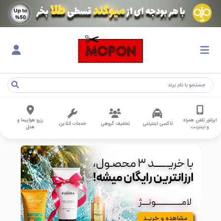
اپراتور تلفن همراه
رزرو هواپیما و
تاکسی اینترنتی
تخفیف گروهی
خدمات آنلاین
و اینترنت
هتل