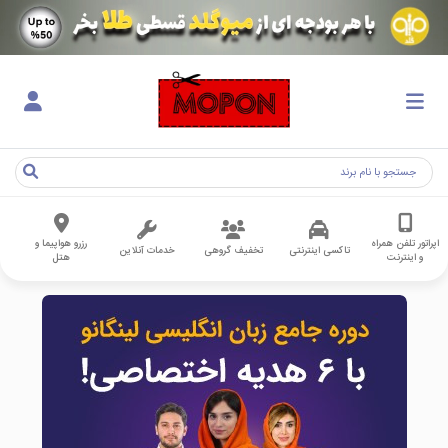
اپراتور تلفن همراه
رزرو هواپیما و
تاکسی اینترنتی
تخفیف گروهی
خدمات آنلاین
و اینترنت
هتل