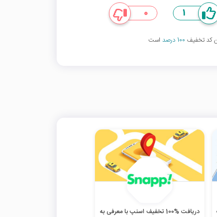
0
1
ین کد تخفیف
100 درصد
است
دریافت %100 تخفیف اسنپ با معرفی به