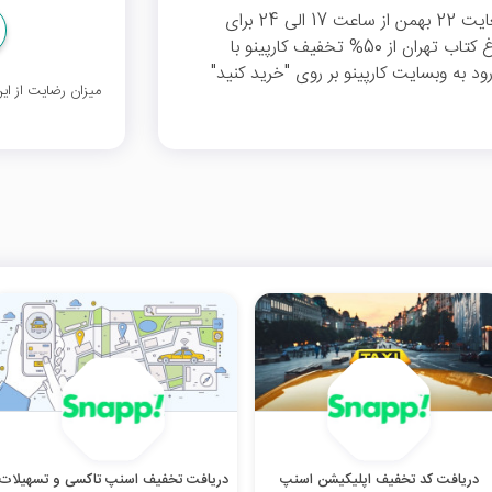
اهالی هنر و مخاطبان سینما می‌توانند 13 بهمن لغایت 22 بهمن از ساعت 17 الی 24 برای
رفت و برگشت خود از پردیس سینمایی ملت و باغ کتاب تهران از 50% تخفیف کارپینو با
 برای ورود به وبسایت کارپینو بر روی "خرید کنید"
میزان رضایت از ا
دریافت کد تخفیف اپلیکیشن اسنپ
دریافت تخفیف اسنپ تاکسی و تسهیلات