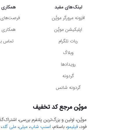
لینک‌های مفید
همکاری ب
افزونه مرورگر موپُن
فرصت‌های 
اپلیکیشن موپُن
همکاری با
ربات تلگرام
تماس با 
وبلاگ
رویدادها
گردونه
گردونه شانس
موپُن مرجع کد تخفیف
موپُن، اولین و بزرگ‌ترین پلتفرم بررسی، اشتراک‌
فود،
فیلیمو
، باسلام،
اسنپ شاپ
،
میلی
،
ملی گلد
،