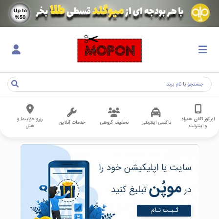
اپراتور تلفن همراه
رزرو هواپیما و
تاکسی اینترنتی
تخفیف گروهی
خدمات آنلاین
و اینترنت
هتل