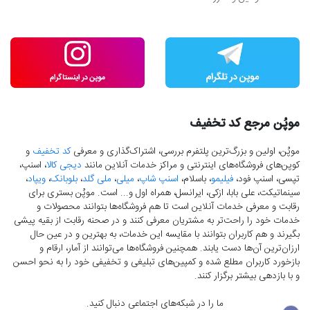
موپُن مرجع کد تخفیف
موپُن، اولین و بزرگ‌ترین پلتفرم بررسی، اشتراک‌گذاری و معرفی
کد تخفیف
و
کوپن‌های فروشگاه‌های اینترنتی و مراکز خدمات آنلاین مانند
دیجی کالا
، اسنپ،
تپسی، اسنپ فود،
فیلیمو
، باسلام،
اسنپ شاپ
،
میلی
،
ملی گلد
،
بلوبانک
،
ویپاد
،
سینماتیکت، علی بابا، ازکی، ایرانسل، همراه اول و... است. موپُن بستری برای
رقابت و معرفی خدمات آنلاین است تا هم فروشگاه‌ها بتوانند محصولات و
خدمات خود را راحت‌تر به مشتریان معرفی کنند و در صحنه رقابت از بقیه پیشی
بگیرند و هم کاربران بتوانند با مقایسه این خدمات، به بهترین و در عین حال
ارزان‌ترین آن‌ها دست‌ یابند. همچنین فروشگاه‌ها می‌توانند از آمار، ارقام و
بازخورد کاربران مطلع شده و کمپین‌های تبلیغی و تخفیفی خود را به نحو احسن
و با بازدهی بیشتر برگزار کنند.
ما را در شبکه‌های اجتماعی دنبال کنید.