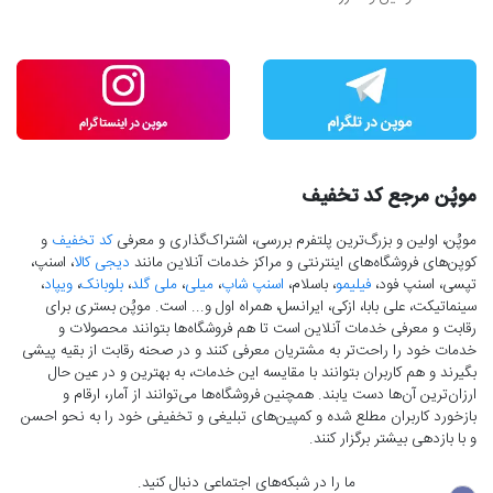
موپُن مرجع کد تخفیف
موپُن، اولین و بزرگ‌ترین پلتفرم بررسی، اشتراک‌گذاری و معرفی
کد تخفیف
و
کوپن‌های فروشگاه‌های اینترنتی و مراکز خدمات آنلاین مانند
دیجی کالا
، اسنپ،
تپسی، اسنپ فود،
فیلیمو
، باسلام،
اسنپ شاپ
،
میلی
،
ملی گلد
،
بلوبانک
،
ویپاد
،
سینماتیکت، علی بابا، ازکی، ایرانسل، همراه اول و... است. موپُن بستری برای
رقابت و معرفی خدمات آنلاین است تا هم فروشگاه‌ها بتوانند محصولات و
خدمات خود را راحت‌تر به مشتریان معرفی کنند و در صحنه رقابت از بقیه پیشی
بگیرند و هم کاربران بتوانند با مقایسه این خدمات، به بهترین و در عین حال
ارزان‌ترین آن‌ها دست‌ یابند. همچنین فروشگاه‌ها می‌توانند از آمار، ارقام و
بازخورد کاربران مطلع شده و کمپین‌های تبلیغی و تخفیفی خود را به نحو احسن
و با بازدهی بیشتر برگزار کنند.
ما را در شبکه‌های اجتماعی دنبال کنید.