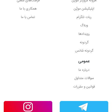
افزونه مرورگر موپُن
فرصت‌های شغلی
اپلیکیشن موپُن
همکاری با ما
ربات تلگرام
تماس با ما
وبلاگ
رویدادها
گردونه
گردونه شانس
عمومی
درباره ما
سوالات متداول
قوانین و مقررات