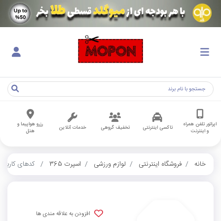
اپراتور تلفن همراه
رزرو هواپیما و
تاکسی اینترنتی
تخفیف گروهی
خدمات آنلاین
و اینترنت
هتل
خانه
فروشگاه اینترنتی
لوازم ورزشی
اسپرت 365
کدهای کاربران
افزودن به علاقه مندی ها